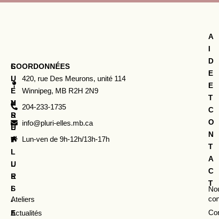
A
I
D
COORDONNÉES
L
S
E
I
U
420, rue Des Meurons, unité 114
E
E
I
Winnipeg, MB R2H 2N9
T
N
V
204-233-1735
C
S
R
O
info@pluri-elles.mb.ca
U
E
N
Lun-ven de 9h-12h/13h-17h
T
P
T
I
L
A
L
U
C
E
R
T
S
I
No
con
Ateliers
-
Con
Actualités
E