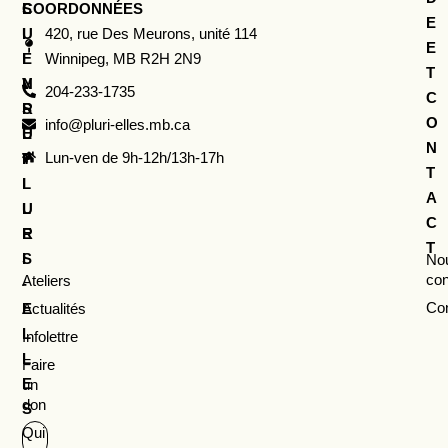
COORDONNÉES
L
S
E
I
U
420, rue Des Meurons, unité 114
E
E
I
Winnipeg, MB R2H 2N9
T
N
V
204-233-1735
C
S
R
O
info@pluri-elles.mb.ca
U
E
N
Lun-ven de 9h-12h/13h-17h
T
P
T
I
L
A
L
U
C
E
R
T
S
I
No
con
Ateliers
-
Con
Actualités
E
L
Infolettre
L
Faire
E
un
don
S
Qui